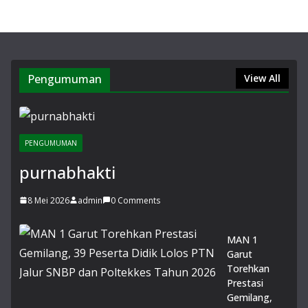
ar
Pe
nye
mb
elih
an
Pengumuman
View All
He
wa
nK
urb
PENGUMUMAN
an
di
purnabhakti
Lin
gk
8 Mei 2026
admin
0 Comments
un
ga
n
MAN 1
Ma
Garut
dra
Torehkan
sah
Prestasi
14
Gemilang,
Juli