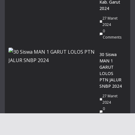
Kab. Garut
Rai
2024
h
Pre
27 Maret
sta
2024
si
0
Ge
Comments
mil
an
30 Siswa
g
MAN 1
pa
GARUT
da
LOLOS
Lo
PTN JALUR
mb
SNBP 2024
a
Pid
27 Maret
ato
2024
Tin
0
gk
Comments
at
Pro
Tentang Kami
vin