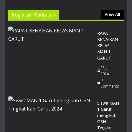
SN
BT
Kegiatan Madrasah
View All
20
26
14
RAPAT
Juli
KENAIKAN
20
26
KELAS
0
MAN 1
Co
GARUT
m
me
25 Juni
nts
2024
0
Comments
Du
a
Sis
Siswa MAN
wi
1 Garut
MA
mengikuti
N 1
OSN
Gar
Tingkat
ut