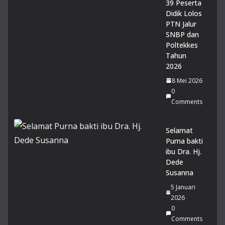
39 Peserta
20
Didik Lolos
26
PTN Jalur
0
SNBP dan
Co
Poltekkes
m
me
Tahun
nts
2026
8 Mei 2026
14
0
Mu
Comments
rid
MA
Selamat
N 1
Purna bakti
Gar
ibu Dra. Hj.
ut
Dede
lol
Susanna
os
PT
5 Januari
N
2026
Jalu
0
r
Comments