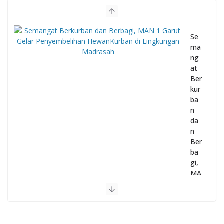
Se
ma
ng
at
Ber
kur
ba
n
da
n
Ber
ba
gi,
MA
N 1
Gar
ut
Gel