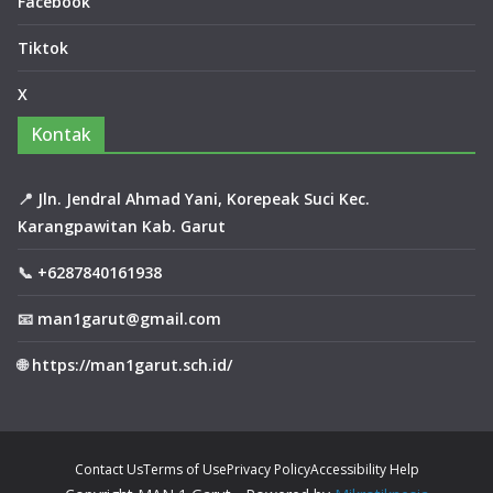
Facebook
me
nts
Tiktok
X
Za
hra
Kontak
Auli
a
Rai
📍
Jln. Jendral Ahmad Yani, Korepeak Suci Kec.
h
Karangpawitan Kab. Garut
Jua
ra
📞
+6287840161938
2
Say
📧
man1garut@gmail.com
em
bar
🌐
https://man1garut.sch.id/
a
Du
ta
Ba
ca
Contact Us
Terms of Use
Privacy Policy
Accessibility Help
Ka