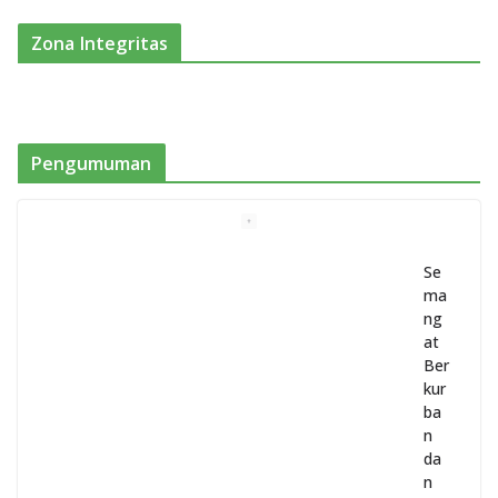
Zona Integritas
Pengumuman
Se
ma
ng
at
Ber
kur
ba
n
da
n