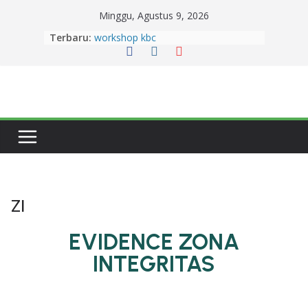
Minggu, Agustus 9, 2026
Terbaru:
workshop kbc
Zahra Aulia Raih Juara 2 Sayembara
Duta Baca Kabupaten Garut 2026,
Harumkan MAN 1 Garut.
Semangat Berkurban dan Berbagi,
MAN 1 Garut Gelar Penyembelihan
HewanKurban di Lingkungan
Madrasah
14 Murid MAN 1 Garut lolos PTN
Jalur SNBT 2026
Dua Siswi MAN 1 Garut Raih Prestasi
Gemilang pada Lomba Pidato
ZI
Tingkat Provinsi Jawa Barat 2026
EVIDENCE ZONA
INTEGRITAS