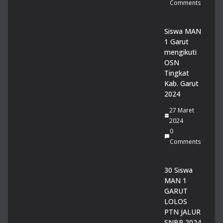
Comments
Du
a
Sis
Siswa MAN
wi
1 Garut
MA
mengikuti
N 1
OSN
Gar
Tingkat
ut
Kab. Garut
Rai
2024
h
27 Maret
Pre
2024
sta
0
si
Comments
Ge
mil
an
30 Siswa
g
MAN 1
pa
GARUT
da
LOLOS
Lo
PTN JALUR
mb
SNBP 2024