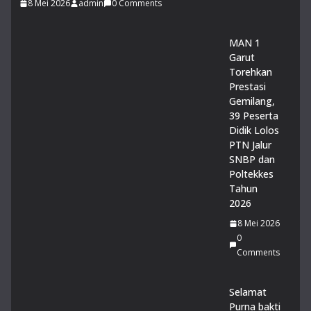
8 Mei 2026
admin
0 Comments
un
ga
MAN 1
n
Garut
Ma
Torehkan
dra
Prestasi
sah
Gemilang,
14
39 Peserta
Juli
Didik Lolos
20
26
PTN Jalur
0
SNBP dan
Co
Poltekkes
m
Tahun
me
2026
nts
8 Mei 2026
0
14
Comments
Mu
rid
MA
Selamat
N 1
Purna bakti