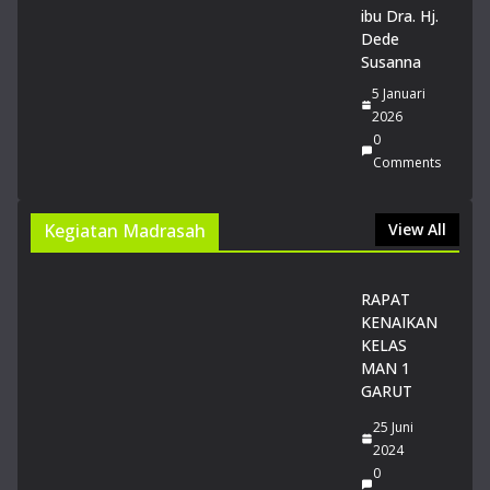
Gar
ibu Dra. Hj.
ut
Dede
lol
Susanna
os
5 Januari
PT
2026
N
0
Jalu
Comments
r
SN
BT
Kegiatan Madrasah
View All
20
26
14
RAPAT
Juli
KENAIKAN
20
KELAS
26
MAN 1
0
GARUT
Co
m
25 Juni
me
2024
nts
0