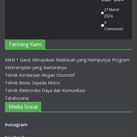
a
27 Maret
Pid
2024
ato
0
Tin
Comments
gk
at
Pro
Tentang Kami
vin
si
MAN 1 Garut Merupakan Madrasah yang mempunyai Program
Jaw
Keterampilan yang diantaranya:
a
Bar
Teknik Kendaraan Ringan Otomotif.
at
Teknik Bisnis Sepeda Motor.
20
Teknik Elektronika Daya dan Komunikasi
26
Tatabusana.
14
Media Sosial
Juli
20
26
0
Instagram
Co
m