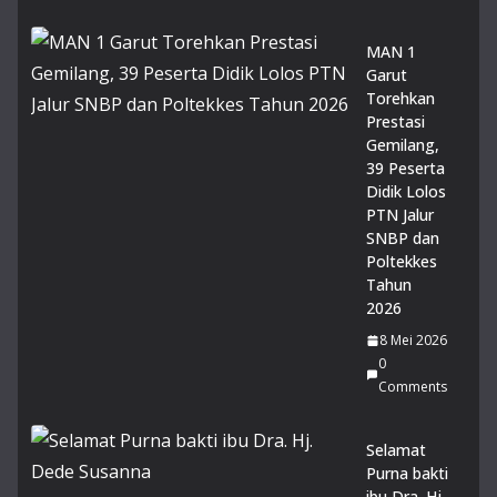
ga
n
MAN 1
Ma
Garut
dra
Torehkan
sah
Prestasi
14
Gemilang,
Juli
39 Peserta
20
Didik Lolos
26
PTN Jalur
0
SNBP dan
Co
Poltekkes
m
me
Tahun
nts
2026
8 Mei 2026
14
0
Mu
Comments
rid
MA
Selamat
N 1
Purna bakti
Gar
ibu Dra. Hj.