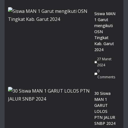
a
Sis
Siswa MAN
wi
1 Garut
MA
mengikuti
N 1
OSN
Gar
Tingkat
ut
Kab. Garut
Rai
2024
h
Pre
27 Maret
sta
2024
si
0
Ge
Comments
mil
an
30 Siswa
g
MAN 1
pa
GARUT
da
LOLOS
Lo
PTN JALUR
mb
SNBP 2024
a