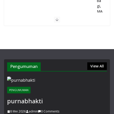
ba
gi,
MA
N 1
Gar
ut
Gel
ar
Pe
nye
mb
elih
an
Pengumuman
View All
He
wa
nK
urb
PENGUMUMAN
an
di
purnabhakti
Lin
gk
8 Mei 2026
admin
0 Comments
un