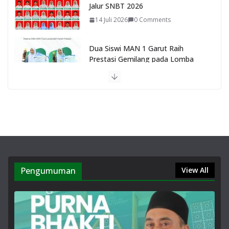
Jalur SNBT 2026
14 Juli 2026
0 Comments
Dua Siswi MAN 1 Garut Raih
Prestasi Gemilang pada Lomba
Pidato Tingkat Provinsi Jawa Barat
2026
14 Juli 2026
0 Comments
Zahra Aulia Raih Juara 2
Sayembara Duta Baca Kabupaten
Garut 2026, Harumkan MAN 1
Garut.
14 Juli 2026
0 Comments
Pengumuman
View All