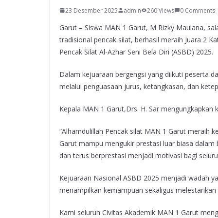
23 Desember 2025
admin
260 Views
0 Comments
Garut – Siswa MAN 1 Garut, M Rizky Maulana, sala
tradisional pencak silat, berhasil meraih Juara 
Pencak Silat Al-Azhar Seni Bela Diri (ASBD) 2025.
Dalam kejuaraan bergengsi yang diikuti peserta d
melalui penguasaan jurus, ketangkasan, dan ketep
Kepala MAN 1 Garut,Drs. H. Sar mengungkapkan k
“Alhamdulillah Pencak silat MAN 1 Garut meraih ke
Garut mampu mengukir prestasi luar biasa dalam b
dan terus berprestasi menjadi motivasi bagi seluru
Kejuaraan Nasional ASBD 2025 menjadi wadah yan
menampilkan kemampuan sekaligus melestarikan sen
Kami seluruh Civitas Akademik MAN 1 Garut men