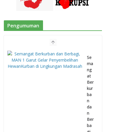
Pengumuman
Se
ma
ng
at
Ber
kur
ba
n
da
n
Ber
ba
gi,