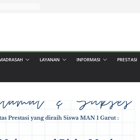
Juara 2 Sayembara
ten Garut 2026,
Garut.
an dan Berbagi,
r Penyembelihan
ingkungan
arut lolos PTN
MADRASAH
LAYANAN
INFORMASI
PRESTASI
arut Raih Prestasi
mba Pidato
awa Barat 2026