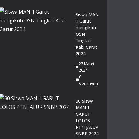
lol
os
PT
Siswa MAN
N
1 Garut
Jalu
mengikuti
r
OSN
SN
Tingkat
BT
Kab. Garut
20
2024
26
27 Maret
14
2024
Juli
0
20
Comments
26
0
Co
30 Siswa
m
me
MAN 1
nts
GARUT
LOLOS
PTN JALUR
Du
SNBP 2024
a