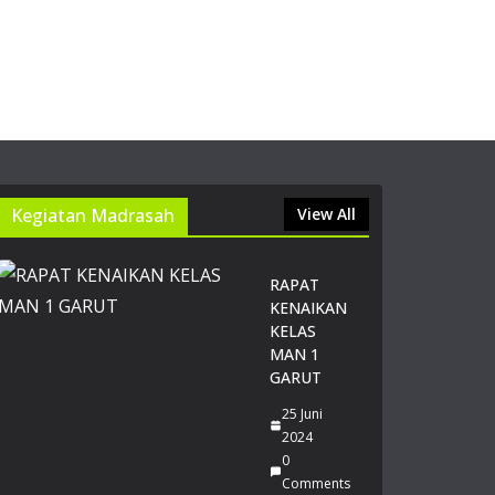
n
Ma
dra
sah
14
Juli
20
26
0
Kegiatan Madrasah
View All
Co
m
me
nts
RAPAT
KENAIKAN
KELAS
14
MAN 1
Mu
GARUT
rid
MA
25 Juni
N 1
2024
Gar
0
ut
Comments