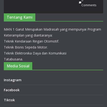
0
gk
Comments
at
Pro
Tentang Kami
vin
si
Jaw
MAN 1 Garut Merupakan Madrasah yang mempunyai Program
a
Keterampilan yang diantaranya:
Bar
Teknik Kendaraan Ringan Otomotif.
at
Teknik Bisnis Sepeda Motor.
20
Teknik Elektronika Daya dan Komunikasi
26
Tatabusana.
14
Juli
Media Sosial
20
26
0
Instagram
Co
m
Facebook
me
nts
Tiktok