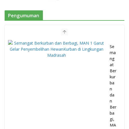
Pengumuman
Se
ma
ng
at
Ber
kur
ba
n
da
n
Ber
ba
gi,
MA