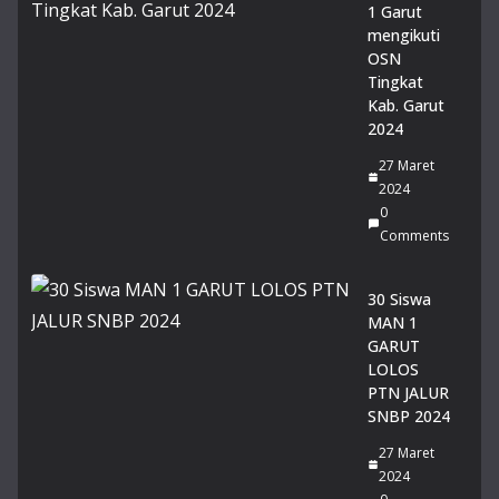
1 Garut
MA
mengikuti
N 1
OSN
Gar
Tingkat
ut
Kab. Garut
Rai
2024
h
Pre
27 Maret
sta
2024
si
0
Ge
Comments
mil
an
30 Siswa
g
MAN 1
pa
GARUT
da
LOLOS
Lo
PTN JALUR
mb
SNBP 2024
a
Pid
27 Maret
ato
2024
Tin