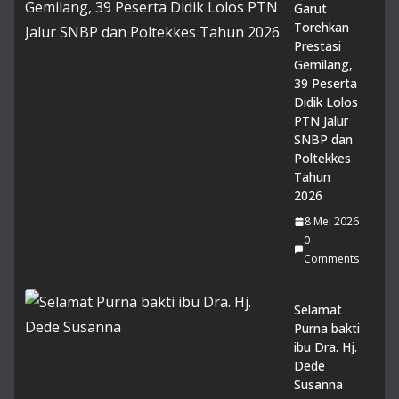
Ma
Garut
dra
Torehkan
sah
Prestasi
14
Gemilang,
Juli
39 Peserta
20
Didik Lolos
26
PTN Jalur
0
SNBP dan
Co
Poltekkes
m
me
Tahun
nts
2026
8 Mei 2026
14
0
Mu
Comments
rid
MA
Selamat
N 1
Purna bakti
Gar
ibu Dra. Hj.
ut
Dede
lol
Susanna
os