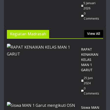
PT
5 Januari
N
2026
Jalu
0
r
Comments
SN
BT
Kegiatan Madrasah
View All
20
26
14
RAPAT
Juli
KENAIKAN
20
26
KELAS
0
MAN 1
Co
GARUT
m
me
25 Juni
nts
2024
0
Comments
Du
a
Sis
Siswa MAN
wi