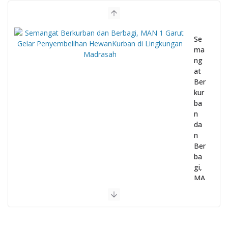
Se
ma
ng
at
Ber
kur
ba
n
da
n
Ber
ba
gi,
MA
N 1
Gar
ut
Gel