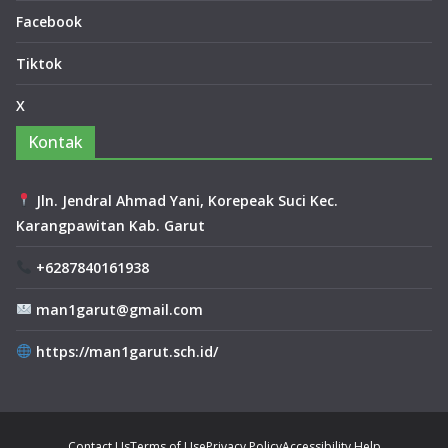
Rai
Facebook
h
Jua
Tiktok
ra
2
X
Say
em
Kontak
bar
a
Du
Jln. Jendral Ahmad Yani, Korepeak Suci Kec.
ta
Karangpawitan Kab. Garut
Ba
ca
+6287840161938
Ka
bu
man1garut@gmail.com
pat
en
https://man1garut.sch.id/
Gar
ut
20
26,
Har
Contact Us
Terms of Use
Privacy Policy
Accessibility Help