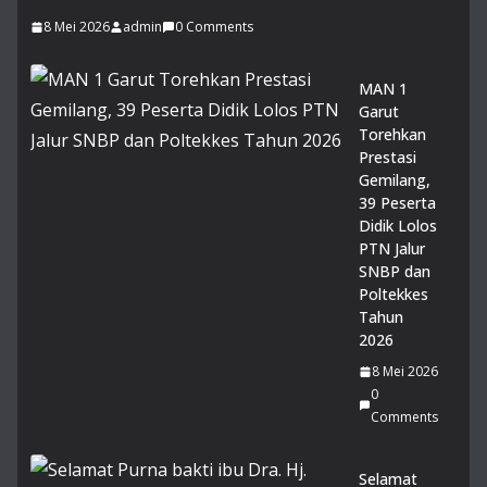
Juli
20
8 Mei 2026
admin
0 Comments
26
0
Co
MAN 1
m
Garut
me
Torehkan
nts
Prestasi
Gemilang,
14
39 Peserta
Mu
Didik Lolos
rid
PTN Jalur
MA
SNBP dan
N 1
Poltekkes
Gar
Tahun
ut
2026
lol
8 Mei 2026
os
0
PT
Comments
N
Jalu
r
Selamat