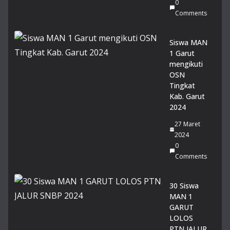
0
Rai
Comments
h
Pre
sta
Siswa MAN
si
1 Garut
Ge
mengikuti
mil
OSN
an
Tingkat
g
Kab. Garut
pa
2024
da
27 Maret
Lo
2024
mb
0
a
Comments
Pid
ato
Tin
30 Siswa
gk
MAN 1
at
GARUT
Pro
LOLOS
vin
PTN JALUR