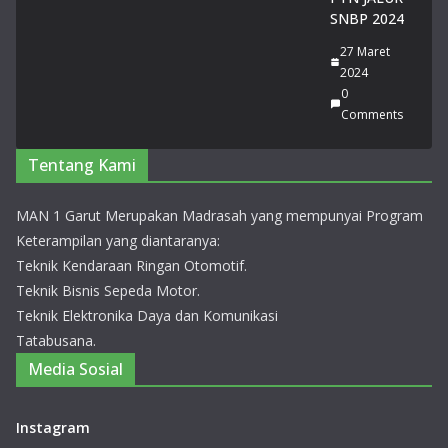
si
SNBP 2024
Jaw
27 Maret
a
2024
Bar
0
at
Comments
20
26
Tentang Kami
14
Juli
20
MAN 1 Garut Merupakan Madrasah yang mempunyai Program
26
0
Keterampilan yang diantaranya:
Co
Teknik Kendaraan Ringan Otomotif.
m
Teknik Bisnis Sepeda Motor.
me
nts
Teknik Elektronika Daya dan Komunikasi
Tatabusana.
Za
Media Sosial
hra
Auli
Instagram
a