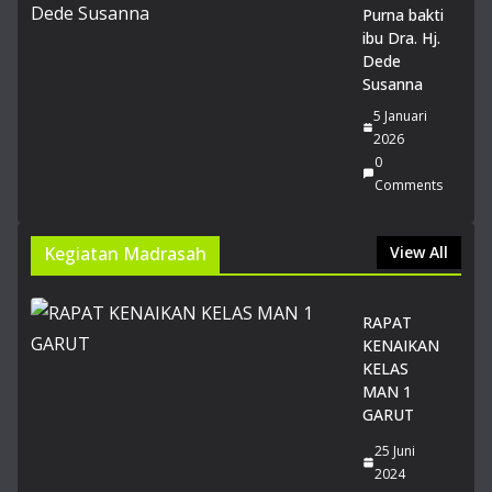
SN
Purna bakti
BT
ibu Dra. Hj.
20
Dede
26
Susanna
14
5 Januari
Juli
2026
20
0
26
Comments
0
Co
m
me
Kegiatan Madrasah
View All
nts
RAPAT
Du
KENAIKAN
a
KELAS
Sis
MAN 1
wi
GARUT
MA
N 1
25 Juni
Gar
2024
ut