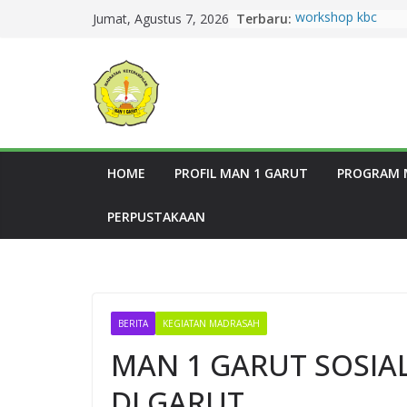
Terbaru:
workshop kbc
Jumat, Agustus 7, 2026
Zahra Aulia Raih J
Duta Baca Kabupat
Harumkan MAN 1 G
Semangat Berkurba
MAN 1 Garut Gela
HewanKurban di L
Madrasah
14 Murid MAN 1 Ga
HOME
PROFIL MAN 1 GARUT
PROGRAM 
Jalur SNBT 2026
Dua Siswi MAN 1 G
PERPUSTAKAAN
Gemilang pada Lo
Tingkat Provinsi J
BERITA
KEGIATAN MADRASAH
MAN 1 GARUT SOSIAL
DI GARUT