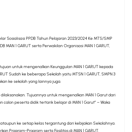
r Sosialisasi PPDB Tahun Pelajaran 2023/2024 Ke MTS/SMP
IM PPDB MAN 1 GARUT serta Perwakilan Organisasi MAN 1 GARUT,
 bertujuan untuk mengenalkan Keunggulan MAN 1 GARUT kepada
ARUT Sudah ke beberapa Sekolah yaitu MTSN 1 GARUT, SMPN 3
n ke sekolah yang lainnya juga.
ini dilaksanakan. Tujuannya untuk mengenalkan MAN 1 Garut dari
alon peserta didik tertarik belajar di MAN 1 Garut” – Waka
 ataupun ke setiap kelas tergantung dari kebijakan Sekolahnya.
an Program-Program serta Fasilitas di MAN 1 GARUT.