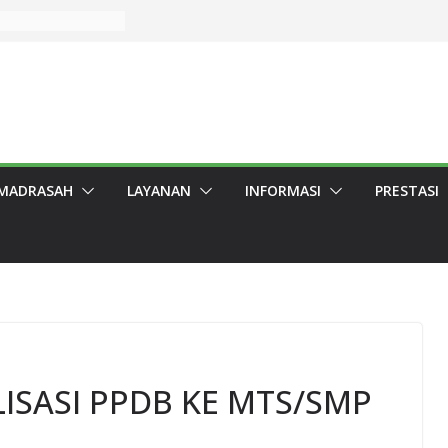
uara 2 Sayembara
en Garut 2026,
arut.
n dan Berbagi,
r Penyembelihan
ingkungan
rut lolos PTN
MADRASAH
LAYANAN
INFORMASI
PRESTASI
arut Raih Prestasi
mba Pidato
awa Barat 2026
ISASI PPDB KE MTS/SMP