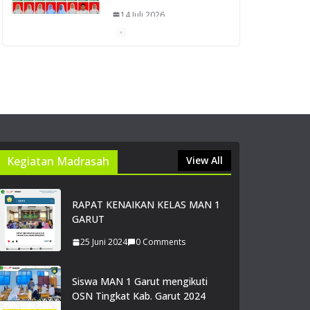
14 Juli 2026
0 Comments
Dua Siswi MAN 1 Garut
Raih Prestasi Gemilang
pada Lomba Pidato
Tingkat Provinsi Jawa
Barat 2026
14 Juli 2026
0 Comments
Kegiatan Madrasah
View All
Zahra Aulia Raih Juara 2
RAPAT KENAIKAN KELAS MAN 1
Sayembara Duta Baca
GARUT
Kabupaten Garut 2026,
Harumkan MAN 1
25 Juni 2024
0 Comments
Garut.
14 Juli 2026
Siswa MAN 1 Garut mengikuti
0 Comments
OSN Tingkat Kab. Garut 2024