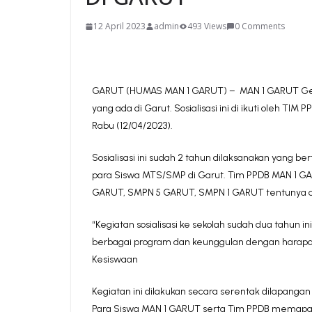
12 April 2023
admin
493 Views
0 Comments
GARUT (HUMAS MAN 1 GARUT) – MAN 1 GARUT Gela
yang ada di Garut. Sosialisasi ini di ikuti oleh T
Rabu (12/04/2023).
Sosialisasi ini sudah 2 tahun dilaksanakan yang
para Siswa MTS/SMP di Garut. Tim PPDB MAN 1 G
GARUT, SMPN 5 GARUT, SMPN 1 GARUT tentunya aka
“Kegiatan sosialisasi ke sekolah sudah dua tahun 
berbagai program dan keunggulan dengan harapan c
Kesiswaan
Kegiatan ini dilakukan secara serentak dilapangan
Para Siswa MAN 1 GARUT serta Tim PPDB memapark