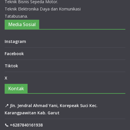
Teknik Bisnis Sepeda Motor.
20
Teknik Elektronika Daya dan Komunikasi
26
Tatabusana.
14
Media Sosial
Juli
20
26
0
Instagram
Co
m
Facebook
me
nts
Tiktok
X
Za
hra
Kontak
Auli
a
Rai
📍
Jln. Jendral Ahmad Yani, Korepeak Suci Kec.
h
Karangpawitan Kab. Garut
Jua
ra
📞
+6287840161938
2