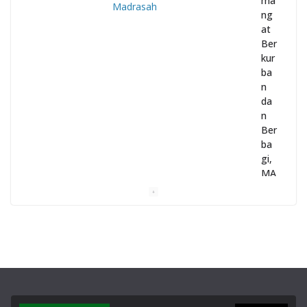
ma
ng
at
Ber
kur
ba
n
da
n
Ber
ba
gi,
MA
N 1
Gar
ut
Gel
ar
Pe
nye
mb
elih