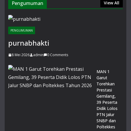
Pengumuman
View All
an
He
wa
nK
urb
PENGUMUMAN
an
purnabhakti
di
Lin
gk
8 Mei 2026
admin
0 Comments
un
ga
MAN 1
n
Garut
Ma
Torehkan
dra
Prestasi
sah
Gemilang,
14
39 Peserta
Juli
Didik Lolos
20
26
PTN Jalur
0
SNBP dan
Co
Poltekkes
m