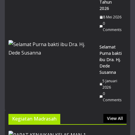
Tahun
me
2026
nts
8 Mei 2026
0
14
Comments
Mu
rid
MA
Selamat
N 1
Purna bakti
Gar
ibu Dra. Hj.
ut
Dede
lol
Susanna
os
5 Januari
PT
2026
N
0
Jalu
Comments
r
SN
BT
Kegiatan Madrasah
View All
20
26