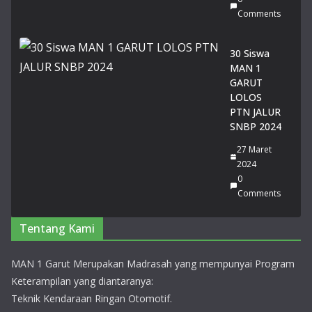
si
Comments
Ge
mil
an
30 Siswa
g
MAN 1
pa
GARUT
da
LOLOS
Lo
PTN JALUR
mb
SNBP 2024
a
27 Maret
Pid
2024
ato
0
Tin
Comments
gk
at
Pro
Tentang Kami
vin
si
MAN 1 Garut Merupakan Madrasah yang mempunyai Program
Jaw
Keterampilan yang diantaranya:
a
Bar
Teknik Kendaraan Ringan Otomotif.
at