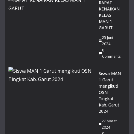
14
RAPAT
Juli
KENAIKAN
20
KELAS
26
MAN 1
0
GARUT
Co
m
25 Juni
me
2024
nts
0
Comments
Du
a
Sis
Siswa MAN
wi
1 Garut
MA
mengikuti
N 1
OSN
Gar
Tingkat
ut
Kab. Garut
Rai
2024
h
27 Maret
Pre
2024
sta
0