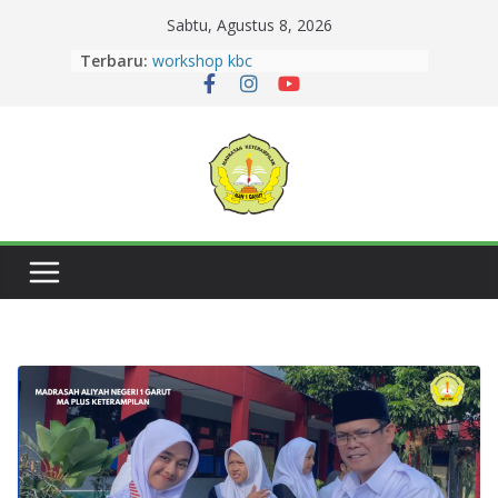
Sabtu, Agustus 8, 2026
Terbaru:
workshop kbc
Zahra Aulia Raih Juara 2 Sayembara
Duta Baca Kabupaten Garut 2026,
Harumkan MAN 1 Garut.
Semangat Berkurban dan Berbagi,
MAN 1 Garut Gelar Penyembelihan
HewanKurban di Lingkungan
Madrasah
14 Murid MAN 1 Garut lolos PTN
Jalur SNBT 2026
Dua Siswi MAN 1 Garut Raih Prestasi
Gemilang pada Lomba Pidato
Tingkat Provinsi Jawa Barat 2026