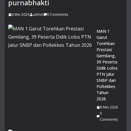
purnabhakti
di
Lin
gk
8 Mei 2026
admin
0 Comments
un
ga
MAN 1
n
Garut
Ma
Torehkan
dra
Prestasi
sah
Gemilang,
14
39 Peserta
Juli
Didik Lolos
20
26
PTN Jalur
0
SNBP dan
Co
Poltekkes
m
Tahun
me
2026
nts
8 Mei 2026
0
14
Comments
Mu
rid