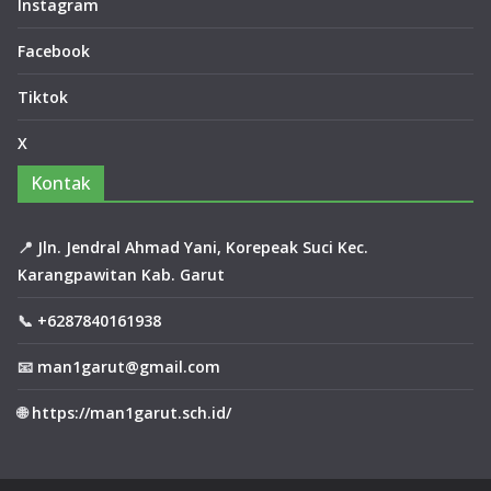
0
Instagram
Co
m
Facebook
me
nts
Tiktok
X
Za
hra
Kontak
Auli
a
Rai
📍
Jln. Jendral Ahmad Yani, Korepeak Suci Kec.
h
Karangpawitan Kab. Garut
Jua
ra
📞
+6287840161938
2
Say
📧
man1garut@gmail.com
em
bar
🌐
https://man1garut.sch.id/
a
Du
ta
Ba