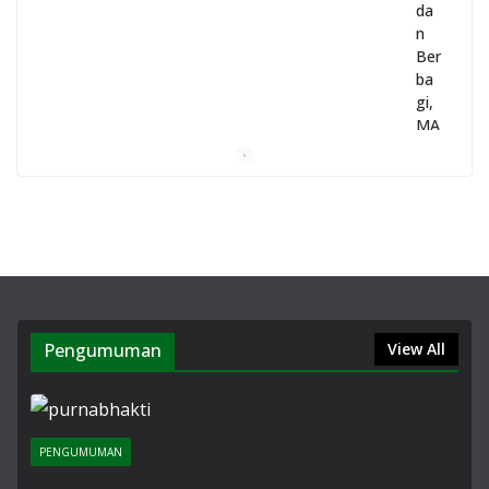
da
n
Ber
ba
gi,
MA
N 1
Gar
ut
Gel
ar
Pe
nye
mb
elih
Pengumuman
View All
an
He
wa
nK
urb
PENGUMUMAN
an