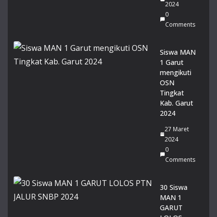
2024
nts
0
Comments
Du
a
Sis
Siswa MAN
wi
1 Garut
MA
mengikuti
N 1
OSN
Gar
Tingkat
ut
Kab. Garut
Rai
2024
h
27 Maret
Pre
2024
sta
0
si
Comments
Ge
mil
an
30 Siswa
g
MAN 1
pa
GARUT
da