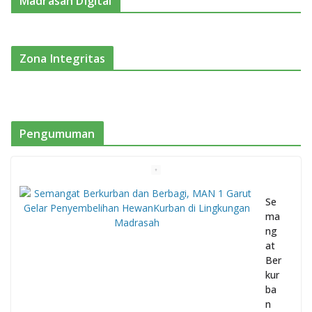
Madrasah Digital
Zona Integritas
Pengumuman
Se
ma
ng
at
Ber
kur
ba
n