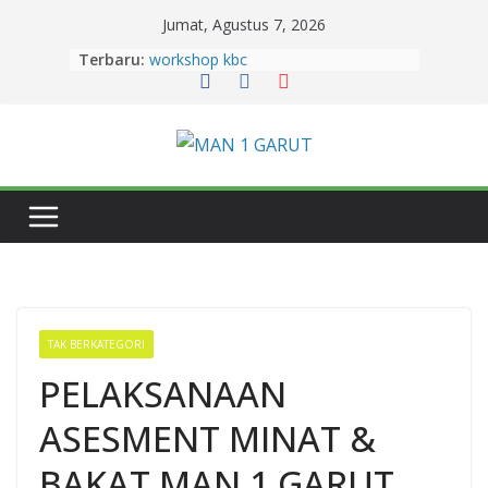
Jumat, Agustus 7, 2026
Terbaru:
workshop kbc
Zahra Aulia Raih Juara 2 Sayembara
Duta Baca Kabupaten Garut 2026,
Harumkan MAN 1 Garut.
Semangat Berkurban dan Berbagi,
MAN 1 Garut Gelar Penyembelihan
HewanKurban di Lingkungan
Madrasah
14 Murid MAN 1 Garut lolos PTN
Jalur SNBT 2026
Dua Siswi MAN 1 Garut Raih Prestasi
Gemilang pada Lomba Pidato
Tingkat Provinsi Jawa Barat 2026
TAK BERKATEGORI
PELAKSANAAN
ASESMENT MINAT &
BAKAT MAN 1 GARUT