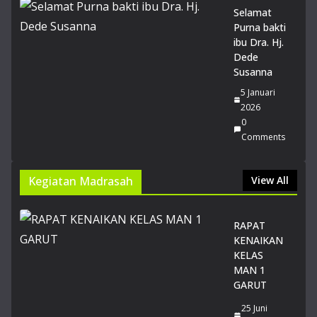
MA
Selamat
N 1
Purna bakti
Gar
ibu Dra. Hj.
ut
Dede
lol
Susanna
os
5 Januari
PT
2026
N
0
Jalu
Comments
r
SN
BT
Kegiatan Madrasah
View All
20
26
14
RAPAT
Juli
KENAIKAN
20
KELAS
26
MAN 1
0
GARUT
Co
m
25 Juni
me