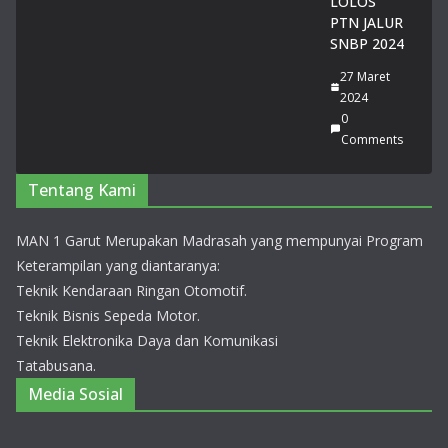
LOLOS
Lo
PTN JALUR
mb
SNBP 2024
a
27 Maret
Pid
2024
ato
0
Tin
Comments
gk
at
Pro
Tentang Kami
vin
si
MAN 1 Garut Merupakan Madrasah yang mempunyai Program
Jaw
Keterampilan yang diantaranya:
a
Bar
Teknik Kendaraan Ringan Otomotif.
at
Teknik Bisnis Sepeda Motor.
20
Teknik Elektronika Daya dan Komunikasi
26
Tatabusana.
14
Media Sosial
Juli
20
26