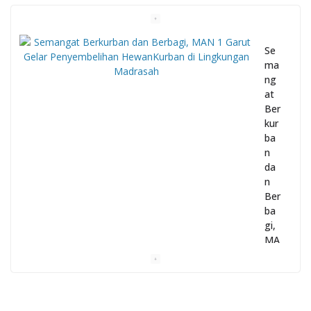
Se
ma
ng
at
Ber
kur
ba
n
da
n
Ber
ba
gi,
MA
N 1
Gar
ut
Gel