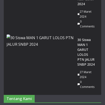
Rai
2024
h
27 Maret
Pre
2024
sta
0
si
Comments
Ge
mil
an
30 Siswa
g
MAN 1
pa
GARUT
da
LOLOS
Lo
PTN JALUR
mb
SNBP 2024
a
27 Maret
Pid
2024
ato
0
Tin
Comments
gk
at
Pro
Tentang Kami
vin