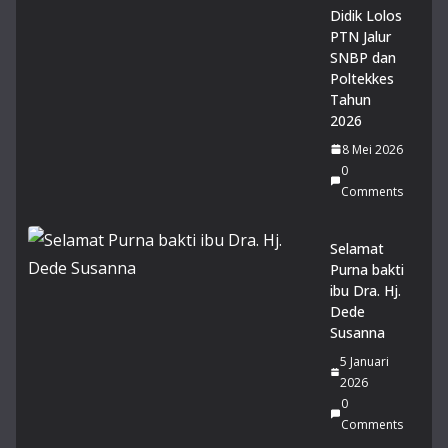
Didik Lolos
20
26
PTN Jalur
0
SNBP dan
Co
Poltekkes
m
Tahun
me
2026
nts
8 Mei 2026
0
14
Comments
Mu
rid
MA
Selamat
N 1
Purna bakti
Gar
ibu Dra. Hj.
ut
Dede
lol
Susanna
os
5 Januari
PT
2026
N
0
Jalu
Comments
r