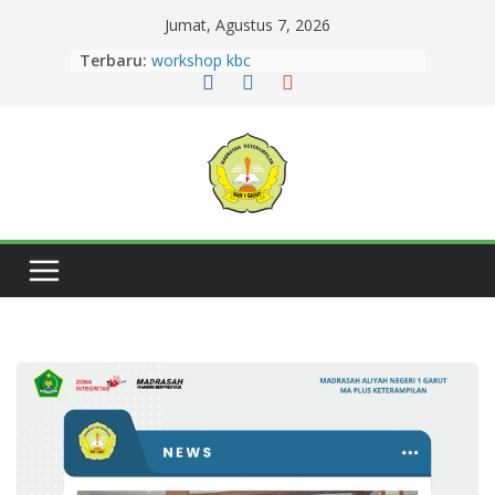
Jumat, Agustus 7, 2026
Terbaru:
workshop kbc
Zahra Aulia Raih Juara 2 Sayembara
Duta Baca Kabupaten Garut 2026,
Harumkan MAN 1 Garut.
Semangat Berkurban dan Berbagi,
MAN 1 Garut Gelar Penyembelihan
HewanKurban di Lingkungan
Madrasah
14 Murid MAN 1 Garut lolos PTN
Jalur SNBT 2026
Dua Siswi MAN 1 Garut Raih Prestasi
Gemilang pada Lomba Pidato
Tingkat Provinsi Jawa Barat 2026