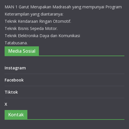
si
MAN 1 Garut Merupakan Madrasah yang mempunyai Program
Jaw
Keterampilan yang diantaranya:
a
Bar
Teknik Kendaraan Ringan Otomotif.
at
Teknik Bisnis Sepeda Motor.
20
Teknik Elektronika Daya dan Komunikasi
26
Tatabusana.
14
Media Sosial
Juli
20
26
0
Instagram
Co
m
Facebook
me
nts
Tiktok
X
Za
hra
Kontak
Auli
a
Rai