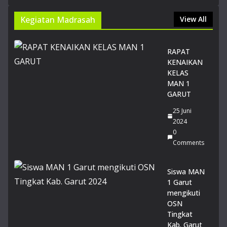
SN
BT
Kegiatan Madrasah
View All
20
26
14
RAPAT
Juli
KENAIKAN
20
KELAS
26
MAN 1
0
GARUT
Co
m
25 Juni
me
2024
nts
0
Comments
Du
a
Sis
Siswa MAN
wi
1 Garut
MA
mengikuti
N 1
OSN
Gar
Tingkat
ut
Kab. Garut