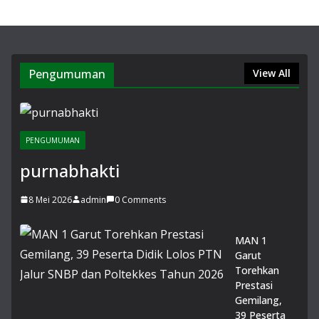
ar
Pe
nye
mb
elih
Pengumuman
View All
an
He
wa
nK
urb
PENGUMUMAN
an
purnabhakti
di
Lin
gk
8 Mei 2026
admin
0 Comments
un
ga
MAN 1
n
Garut
Ma
Torehkan
dra
Prestasi
sah
Gemilang,
14
39 Peserta
Juli