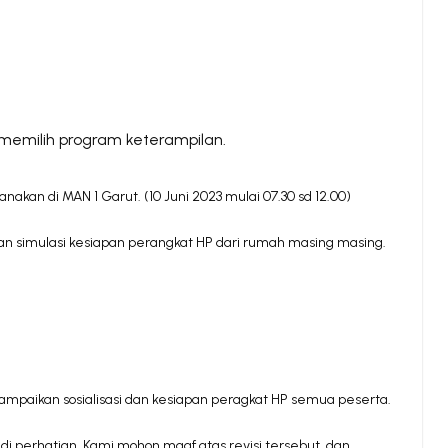
 memilih program keterampilan.
akan di MAN 1 Garut. (10 Juni 2023 mulai 07.30 sd 12.00)
an simulasi kesiapan perangkat HP dari rumah masing masing.
mpaikan sosialisasi dan kesiapan peragkat HP semua peserta.
di perhatian. Kami mohon maaf atas revisi tersebut dan