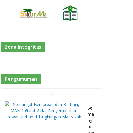
Zona Integritas
Pengumuman
Se
ma
ng
at
Ber