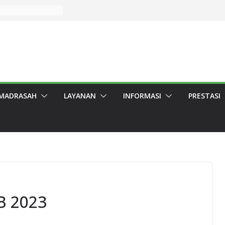
uara 2 Sayembara
en Garut 2026,
arut.
n dan Berbagi,
r Penyembelihan
ingkungan
rut lolos PTN
MADRASAH
LAYANAN
INFORMASI
PRESTASI
arut Raih Prestasi
mba Pidato
awa Barat 2026
B 2023