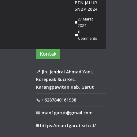
14
PTN JALUR
Juli
SNBP 2024
20
26
27 Maret
0
2024
Co
0
m
Comments
me
nts
Kontak
Za
hra
📍
Jln. Jendral Ahmad Yani,
Auli
Korepeak Suci Kec.
a
Karangpawitan Kab. Garut
Rai
h
📞
+6287840161938
Jua
ra
📧
man1garut@gmail.com
2
Say
🌐
https://man1garut.sch.id/
em
bar