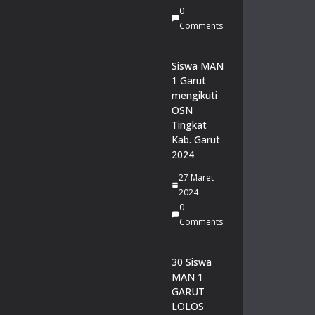
an
0
g
Comments
pa
da
Lo
Siswa MAN
mb
1 Garut
a
mengikuti
Pid
OSN
ato
Tingkat
Tin
Kab. Garut
gk
2024
at
27 Maret
Pro
2024
vin
0
si
Comments
Jaw
a
Bar
30 Siswa
at
MAN 1
20
GARUT
26
LOLOS