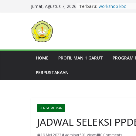
Terbaru:
workshop kbc
Jumat, Agustus 7, 2026
Zahra Aulia Raih J
Duta Baca Kabupat
Harumkan MAN 1 G
Semangat Berkurba
MAN 1 Garut Gela
HewanKurban di L
Madrasah
14 Murid MAN 1 Ga
HOME
PROFIL MAN 1 GARUT
PROGRAM 
Jalur SNBT 2026
Dua Siswi MAN 1 G
PERPUSTAKAAN
Gemilang pada Lo
Tingkat Provinsi J
PENGUMUMAN
JADWAL SELEKSI PPD
19 Mei 2023
admin
501 Views
0 Comments