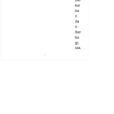
kur
ba
n
da
n
Ber
ba
gi,
MA
N 1
Gar
ut
Gel
ar
Pe
nye
mb
elih
an
He
wa