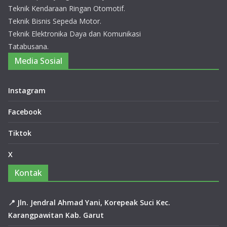
Bar
Teknik Kendaraan Ringan Otomotif.
at
Teknik Bisnis Sepeda Motor.
20
Teknik Elektronika Daya dan Komunikasi
26
Tatabusana.
14
Juli
Media Sosial
20
26
0
Instagram
Co
m
Facebook
me
nts
Tiktok
Zahra Aulia Raih Juara 2
X
Sayembara Duta Baca Kabupaten
Garut 2026, Harumkan MAN 1
Kontak
Garut.
14 Juli 2026
0 Comments
📍
Jln. Jendral Ahmad Yani, Korepeak Suci Kec.
Karangpawitan Kab. Garut