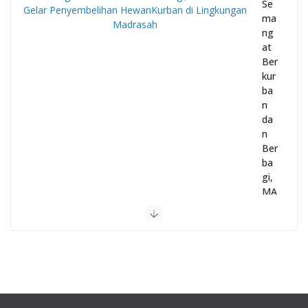
Se
ma
ng
at
Ber
kur
ba
n
da
n
Ber
ba
gi,
MA
N 1
Gar
ut
Gel
ar
Pe
nye
mb