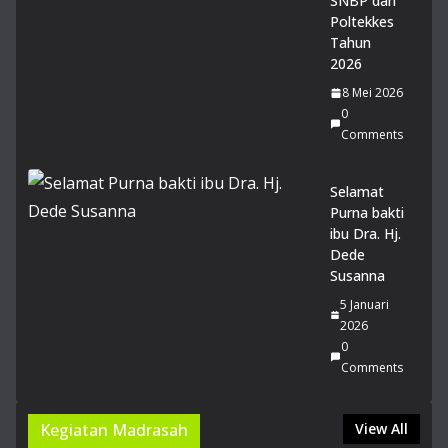
SNBP dan
Co
Poltekkes
m
me
Tahun
nts
2026
8 Mei 2026
14
0
Mu
Comments
rid
MA
Selamat
N 1
Purna bakti
Gar
ibu Dra. Hj.
ut
Dede
lol
Susanna
os
PT
5 Januari
N
2026
Jalu
0
r
Comments
SN
BT
Kegiatan Madrasah
View All
20