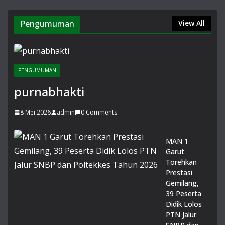
elih
an
Pengumuman
View All
He
wa
nK
urb
PENGUMUMAN
an
di
purnabhakti
Lin
gk
8 Mei 2026
admin
0 Comments
un
ga
n
MAN 1
Ma
Garut
dra
Torehkan
sah
Prestasi
14
Gemilang,
Juli
39 Peserta
20
Didik Lolos
26
PTN Jalur
0