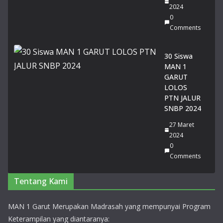
sta
2024
si
0
Ge
Comments
mil
an
30 Siswa
g
MAN 1
pa
GARUT
da
LOLOS
Lo
PTN JALUR
mb
SNBP 2024
a
Pid
27 Maret
ato
2024
Tin
0
gk
Comments
at
Pro
Tentang Kami
vin
si
Jaw
MAN 1 Garut Merupakan Madrasah yang mempunyai Program
a
Keterampilan yang diantaranya: