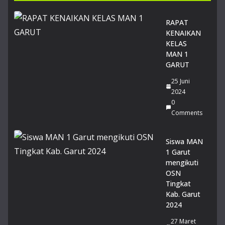
26
14
RAPAT
Juli
KENAIKAN
20
26
KELAS
0
MAN 1
Co
GARUT
m
me
25 Juni
nts
2024
0
Comments
Du
a
Sis
Siswa MAN
wi
1 Garut
MA
mengikuti
N 1
OSN
Gar
Tingkat
ut
Kab. Garut
Rai
2024
h
Pre
27 Maret