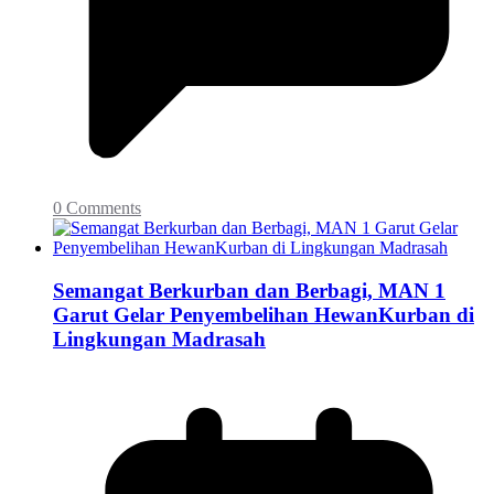
0 Comments
Semangat Berkurban dan Berbagi, MAN 1
Garut Gelar Penyembelihan HewanKurban di
Lingkungan Madrasah