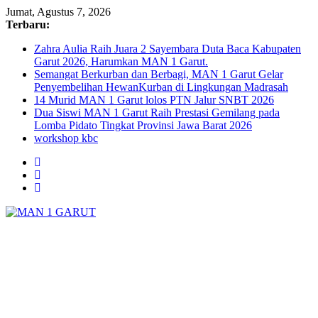
Skip
Jumat, Agustus 7, 2026
to
Terbaru:
content
Zahra Aulia Raih Juara 2 Sayembara Duta Baca Kabupaten
Garut 2026, Harumkan MAN 1 Garut.
Semangat Berkurban dan Berbagi, MAN 1 Garut Gelar
Penyembelihan HewanKurban di Lingkungan Madrasah
14 Murid MAN 1 Garut lolos PTN Jalur SNBT 2026
Dua Siswi MAN 1 Garut Raih Prestasi Gemilang pada
Lomba Pidato Tingkat Provinsi Jawa Barat 2026
workshop kbc