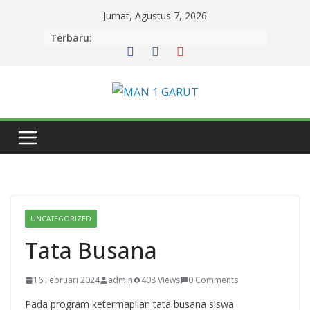
Skip
Jumat, Agustus 7, 2026
to
Terbaru:
content
UNCATEGORIZED
Tata Busana
16 Februari 2024
admin
408 Views
0 Comments
Pada program ketermapilan tata busana siswa