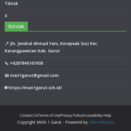
Tiktok
X
Kontak
📍
Jln. Jendral Ahmad Yani, Korepeak Suci Kec.
Karangpawitan Kab. Garut
📞
+6287840161938
📧
man1garut@gmail.com
🌐
https://man1garut.sch.id/
Contact Us
Terms of Use
Privacy Policy
Accessibility Help
Copyright MAN 1 Garut - Powered by
Mikrotiknesia