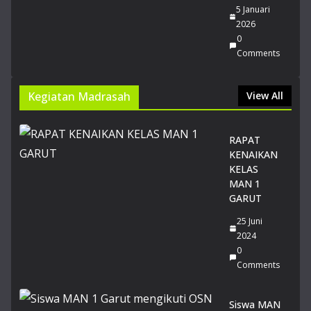
PT
5 Januari
N
2026
Jalu
0
r
Comments
SN
BT
Kegiatan Madrasah
View All
20
26
14
RAPAT
Juli
KENAIKAN
20
26
KELAS
0
MAN 1
Co
GARUT
m
me
25 Juni
nts
2024
0
Comments
Du
a
Sis
Siswa MAN