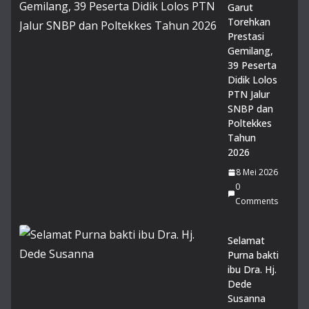
Ma
Garut
dra
Torehkan
sah
Prestasi
14
Gemilang,
Juli
39 Peserta
20
Didik Lolos
26
PTN Jalur
0
SNBP dan
Co
Poltekkes
m
me
Tahun
nts
2026
8 Mei 2026
14
0
Mu
Comments
rid
MA
Selamat
N 1
Purna bakti
Gar
ibu Dra. Hj.
ut
Dede
lol
Susanna
os