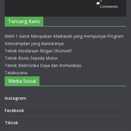
0
gk
Comments
at
Pro
Tentang Kami
vin
si
Jaw
MAN 1 Garut Merupakan Madrasah yang mempunyai Program
a
Keterampilan yang diantaranya:
Bar
Teknik Kendaraan Ringan Otomotif.
at
Teknik Bisnis Sepeda Motor.
20
Teknik Elektronika Daya dan Komunikasi
26
Tatabusana.
14
Juli
Media Sosial
20
26
0
Instagram
Co
m
Facebook
me
nts
Tiktok