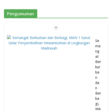
Pengumuman
Se
ma
ng
at
Ber
kur
ba
n
da
n
Ber
ba
gi,
MA