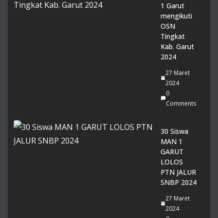
wi
1 Garut
MA
mengikuti
N 1
OSN
Gar
Tingkat
ut
Kab. Garut
Rai
2024
h
Pre
27 Maret
sta
2024
si
0
Ge
Comments
mil
an
30 Siswa
g
MAN 1
pa
GARUT
da
LOLOS
Lo
PTN JALUR
mb
SNBP 2024
a
Pid
27 Maret
ato
2024
Tin