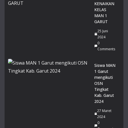
at
KENAIKAN
20
KELAS
26
MAN 1
GARUT
14
Juli
25 Juni
20
2024
26
0
0
Co
Comments
m
me
nts
Siswa MAN
1 Garut
mengikuti
Zahra Aulia Raih Juara 2
OSN
Sayembara Duta Baca Kabupaten
Tingkat
Garut 2026, Harumkan MAN 1
Kab. Garut
Garut.
2024
14 Juli 2026
0 Comments
27 Maret
2024
0