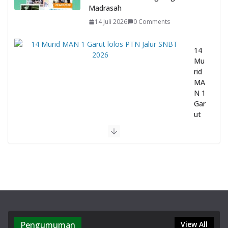
Madrasah
14 Juli 2026
0 Comments
14
Mu
rid
MA
N 1
Gar
ut
lol
os
PT
N
Jalu
r
SN
BT
20
26
Pengumuman
View All