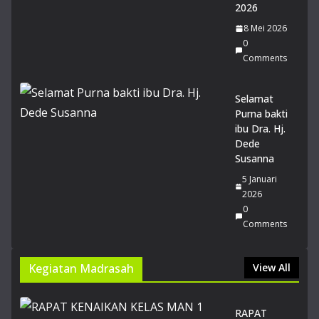
2026
si
Ge
8 Mei 2026
mil
0
an
Comments
g
pa
Selamat
da
Purna bakti
Lo
ibu Dra. Hj.
mb
Dede
a
Susanna
Pid
ato
5 Januari
Tin
2026
gk
0
at
Comments
Pro
vin
si
Kegiatan Madrasah
View All
Jaw
a
Bar
RAPAT