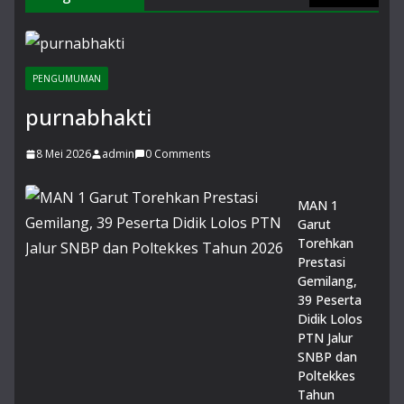
14
Juli
20
26
0
PENGUMUMAN
Co
purnabhakti
m
me
nts
8 Mei 2026
admin
0 Comments
Du
MAN 1
a
Garut
Sis
Torehkan
wi
Prestasi
MA
Gemilang,
N 1
39 Peserta
Gar
Didik Lolos
ut
PTN Jalur
Rai
SNBP dan
h
Poltekkes
Pre
Tahun
sta