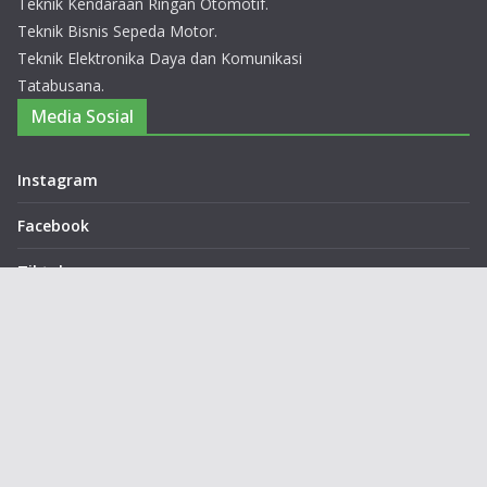
Teknik Kendaraan Ringan Otomotif.
Teknik Bisnis Sepeda Motor.
Teknik Elektronika Daya dan Komunikasi
Tatabusana.
Media Sosial
Instagram
Facebook
Tiktok
X
Kontak
📍
Jln. Jendral Ahmad Yani, Korepeak Suci Kec.
Karangpawitan Kab. Garut